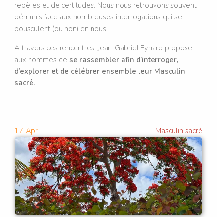
repères et de certitudes. Nous nous retrouvons souvent
démunis face aux nombreuses interrogations qui se
bousculent (ou non) en nous.
A travers ces rencontres, Jean-Gabriel Eynard propose
aux hommes de
se rassembler afin d’interroger,
d’explorer et de célébrer ensemble leur Masculin
sacré.
17
Apr
Masculin sacré