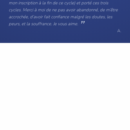
mon inscription à la fin de ce cycle) et porté ces trois
cycles. Merci à moi de ne pas avoir abandonné, de m’être
accrochée, d’avoir fait confiance malgré les doutes, les
peurs, et la souffrance. Je vous aime.
A.