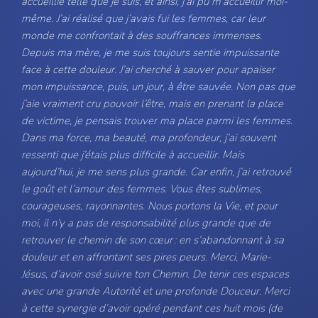
accueillie telle que je suis, et ainsi, j’ai pu m’accueillir moi-
même. J’ai réalisé que j’avais fui les femmes, car leur
monde me confrontait à des souffrances immenses.
Depuis ma mère, je me suis toujours sentie impuissante
face à cette douleur. J’ai cherché à sauver pour apaiser
mon impuissance, puis, un jour, à être sauvée. Non pas que
j’aie vraiment cru pouvoir l’être, mais en prenant la place
de victime, je pensais trouver ma place parmi les femmes.
Dans ma force, ma beauté, ma profondeur, j’ai souvent
ressenti que j’étais plus difficile à accueillir. Mais
aujourd’hui, je me sens plus grande. Car enfin, j’ai retrouvé
le goût et l’amour des femmes. Vous êtes sublimes,
courageuses, rayonnantes. Nous portons la Vie, et pour
moi, il n’y a pas de responsabilité plus grande que de
retrouver le chemin de son cœur : en s’abandonnant à sa
douleur et en affrontant ses pires peurs. Merci, Marie-
Jésus, d’avoir osé suivre ton Chemin. De tenir ces espaces
avec une grande Autorité et une profonde Douceur. Merci
à cette synergie d’avoir opéré pendant ces huit mois (de