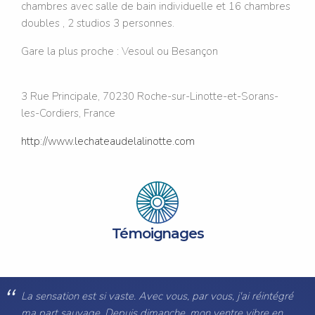
chambres avec salle de bain individuelle et 16 chambres
doubles , 2 studios 3 personnes.
Gare la plus proche : Vesoul ou Besançon
3 Rue Principale, 70230 Roche-sur-Linotte-et-Sorans-
les-Cordiers, France
http://www.lechateaudelalinotte.com
Témoignages
La sensation est si vaste. Avec vous, par vous, j'ai réintégré
ma part sauvage. Depuis dimanche, mon ventre vibre en