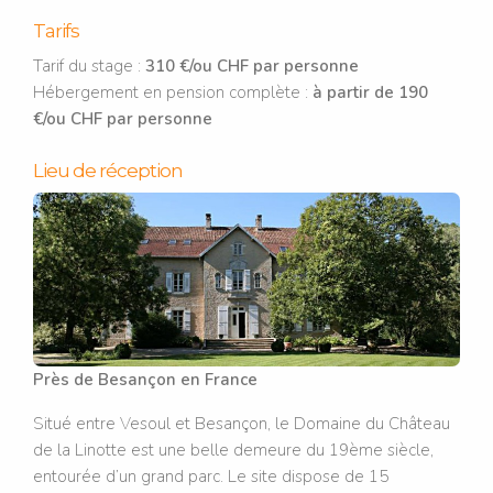
Tarifs
Tarif du stage :
310 €/ou CHF par personne
Hébergement en pension complète :
à partir de 190
€/ou CHF par personne
Lieu de réception
Près de Besançon en France
Situé entre Vesoul et Besançon, le Domaine du Château
de la Linotte est une belle demeure du 19ème siècle,
entourée d’un grand parc. Le site dispose de 15